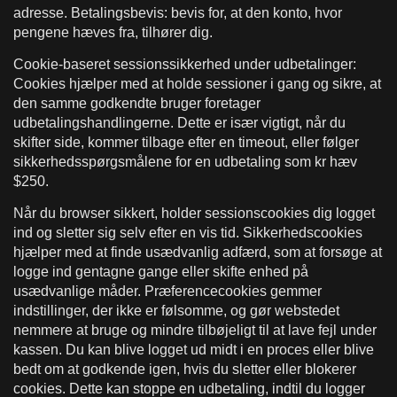
adresse. Betalingsbevis: bevis for, at den konto, hvor
pengene hæves fra, tilhører dig.
Cookie-baseret sessionssikkerhed under udbetalinger:
Cookies hjælper med at holde sessioner i gang og sikre, at
den samme godkendte bruger foretager
udbetalingshandlingerne. Dette er især vigtigt, når du
skifter side, kommer tilbage efter en timeout, eller følger
sikkerhedsspørgsmålene for en udbetaling som kr hæv
$250.
Når du browser sikkert, holder sessionscookies dig logget
ind og sletter sig selv efter en vis tid. Sikkerhedscookies
hjælper med at finde usædvanlig adfærd, som at forsøge at
logge ind gentagne gange eller skifte enhed på
usædvanlige måder. Præferencecookies gemmer
indstillinger, der ikke er følsomme, og gør webstedet
nemmere at bruge og mindre tilbøjeligt til at lave fejl under
kassen. Du kan blive logget ud midt i en proces eller blive
bedt om at godkende igen, hvis du sletter eller blokerer
cookies. Dette kan stoppe en udbetaling, indtil du logger