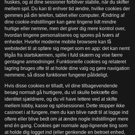
huskes, og at dine sessioner forbliver stabile, når du skifter
mellem spil. Du kan til enhver tid ændre, hvilke cookies der
gemmes på din telefon, tablet eller computer. Ændring af
dine cookie-indstillinger kan gøre tingene lidt mindre
hurtige eller nemme, men det giver dig mere kontrol over,
hvordan tingene personaliseres og spores på tværs af
enheder. Hvorfor moderne mobile browsere kan få
webstedet til at opføre sig meget som en app: det kan nemt
tilgås fra startskærmen, spille i fuld skærm og vise færre
gentagne anmodninger. Funktionelle cookies og relateret
lagring bruges ofte til at holde dine valg og gøre navigation
nemmere, så disse funktioner fungerer pålideligt.
Hvis disse cookies er tilladt, vil dine tilbagevendende
besøg normalt gå hurtigere, du vil skulle bekræfte din
identitet sjældnere, og du vil have lettere ved at skifte
mellem lobby, kasse og spilsessioner. Dette stopper ikke
casinoet i at fungere, men du kan blive nødt til at logge ind
oftere eller blive bedt om at ændre nogle indstillinger mere
end én gang. Cookies gør normale app-lignende ting som
at holde dig logget ind (eller genkende en betroet enhed,