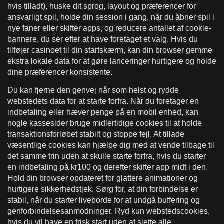
hvis tilladt), huske dit sprog, layout og præferencer for
ansvarligt spil, holde din session i gang, når du åbner spil i
nye faner eller skifter apps, og reducere antallet af cookie-
bannere, du ser efter at have foretaget et valg. Hvis du
tilføjer casinoet til din startskærm, kan din browser gemme
ekstra lokale data for at gøre lanceringer hurtigere og holde
dine præferencer konsistente.
Du kan fjerne den genvej når som helst og rydde
webstedets data for at starte forfra. Når du foretager en
indbetaling eller hæver penge på en mobil enhed, kan
nogle kassesider bruge midlertidige cookies til at holde
transaktionsforløbet stabilt og stoppe fejl. At tillade
væsentlige cookies kan hjælpe dig med at vende tilbage til
det samme trin uden at skulle starte forfra, hvis du starter
en indbetaling på kr100 og derefter skifter app midt i den.
Hold din browser opdateret for glattere animationer og
hurtigere sikkerhedstjek. Sørg for, at din forbindelse er
stabil, når du starter liveborde for at undgå buffering og
genforbindelsesanmodninger. Ryd kun webstedscookies,
hvis du vil have en frisk start uden at slette alle