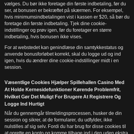
vælges. Du bør ikke foretage din første indbetaling, før du
ser, at bonusen er bekræftet på skærmen. For eksempel,
hvis minimumsindbetalingen vist i kassen er $20, så bør du
foretage din første indbetaling. Tjek dine cookie-
indstillinger og prøv igen, før du foretager en større
indbetaling, hvis bonusen ikke vises.
For at webstedet kan genindlæse din samtykkestatus og
anvende bonusforløbet korrekt, skal du logge ud og ind
igen, hvis du ændrer dine cookie-indstillinger midt i en
session.
Væsentlige Cookies Hjælper Spillehallen Casino Med
At Holde Kernesidefunktioner Kørende Problemfrit,
Hvilket Gør Det Muligt For Brugere At Registrere Og
Logge Ind Hurtigt
Når du gennemgår tilmeldingsprocessen, husker de din
session og sikrer, at de formularer, du udfylder, ikke
nulstilles af sig selv. Fordi du har brug for disse cookies til
at oprette en konto og komme tilbage ind i den uden ekstra