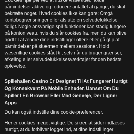
Cookies hjælper ved at huske visse tider, holde
påmindelser aktive og reducere antallet af gange, du skal
bekræfte noget. Hvad cookies ikke kan gøre: Omgå
kontobegrænsninger eller afslutte en selvudelukkelse
tidligt. Nogle ansvarlige spil-funktioner kan stadig fungere
på kontoniveau, hvis du slår cookies fra, men du kan blive
nødt til at ændre dine indstillinger oftere eller gå glip af
påmindelser på skærmen mellem sessioner. Hold
væsentlige cookies slået til, selv når du bruger grænser,
afkøling eller selvudelukkelsesværktøjer for den bedste
oplevelse.
Spillehallen Casino Er Designet Til At Fungerer Hurtigt
Og Konsekvent På Mobile Enheder, Uanset Om Du
Spiller I En Browser Eller Med Genveje, Der Ligner
Apps
Du kan også indstille dine cookie-præferencer.
Her er cookies meget vigtige. De sikrer, at sider indlæses
hurtigt, at du forbliver logget ind, at dine indstillinger