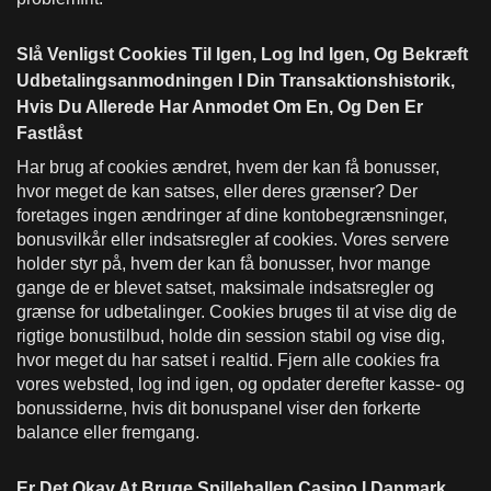
Slå Venligst Cookies Til Igen, Log Ind Igen, Og Bekræft
Udbetalingsanmodningen I Din Transaktionshistorik,
Hvis Du Allerede Har Anmodet Om En, Og Den Er
Fastlåst
Har brug af cookies ændret, hvem der kan få bonusser,
hvor meget de kan satses, eller deres grænser? Der
foretages ingen ændringer af dine kontobegrænsninger,
bonusvilkår eller indsatsregler af cookies. Vores servere
holder styr på, hvem der kan få bonusser, hvor mange
gange de er blevet satset, maksimale indsatsregler og
grænse for udbetalinger. Cookies bruges til at vise dig de
rigtige bonustilbud, holde din session stabil og vise dig,
hvor meget du har satset i realtid. Fjern alle cookies fra
vores websted, log ind igen, og opdater derefter kasse- og
bonussiderne, hvis dit bonuspanel viser den forkerte
balance eller fremgang.
Er Det Okay At Bruge Spillehallen Casino I Danmark,