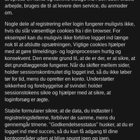
arbejde, bruges de til at levere den service, du anmoder
om.
Nogle dele af registrering eller login fungerer muligvis ikke,
hvis du slår væsentlige cookies fra i din browser. For
eksempel kan du muligvis ikke forblive logget ind længe
nok til at afslutte opsætningen. Vigtige cookies hjælper
med at gøre tilmeldings- og loginprocessen hurtig og
konsekvent. Den eneste grund til, at de er der, er at sikre, at
det grundlæggende fungerer. Når du skifter mellem sider,
holder sessionskontinuitet dig logget ind, så du ikke løber
tør for tid, mens du opretter en konto. Understøtter
sikkerhed og forebyggelse af svindel: holder
sessionstokens sikre og hjælper med at sikre, at
loginforsøg er ægte.
Stabile formularer sikrer, at de data, du indtaster i
registreringsfelterne, forbliver de samme, mens du
gennemgår trinene. "Godkendelsesstatus" husker, at du er
logget ind med succes, så du kan få adgang til dine
kontoområder uden at blive spurgt igen og igen.