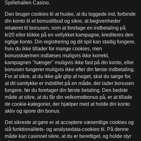
Spillehallen Casino.
Den bruger cookies til at huske, at du loggede ind, forbinde
din konto til et bonustilbud og sikre, at begivenheder
relateret til bonusen, som at foretage en indbetaling på
kr20 eller klikke på en vellykket kampagne, krediteres den
rigtige konto. Din registrering og dit spil kan stadig fungere,
hvis du ikke tillader for mange cookies, men
bonusskærmen indlæses muligvis ikke korrekt,
kampagnen "hænger" muligvis ikke fast på din konto, eller
bonusen fungerer muligvis ikke efter din første indbetaling.
For at sikre, at du ikke går glip af noget, skal du sørge for,
at dit samtykke er indstillet på en måde, der lader bonusen
fungere, før du foretager din første betaling. Den bedste
måde at sikre, at du får din velkomstbonus på, er at tillade
de cookie-kategorier, der hjælper med at holde din konto
aktiv og spore din bonus.
Det sikreste at gøre er at acceptere væsentlige cookies og
slå funktionalitets- og analysedata-cookies til. På denne
måde kan casinoet sikre, at du er berettiget, og holde styr